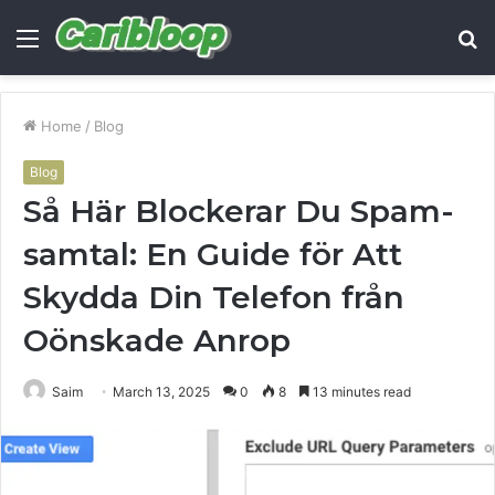
Menu
S
fo
Home
/
Blog
Blog
Så Här Blockerar Du Spam-
samtal: En Guide för Att
Skydda Din Telefon från
Oönskade Anrop
Saim
March 13, 2025
0
8
13 minutes read