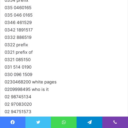
0354 prefix
035 0460165
035 046 0165
0346 461529
0342 1891517
0332 886519
0322 prefix
0321 prefix of
0321 085150
031 514 0190
030 096 1509
0230468200 white pages
0209998495 who is it
02 98745134
02 97083020
02 94751573
02 94751200
02 9475
Facebook
Twitter
WhatsApp
Telegram
Viber